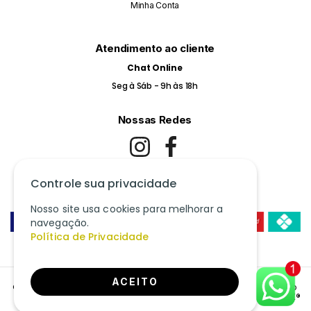
Minha Conta
Atendimento ao cliente
Chat Online
Seg à Sáb - 9h às 18h
Nossas Redes
Controle sua privacidade
Pague com Cartão de Crédito ou Pix
Nosso site usa cookies para melhorar a
navegação.
Política de Privacidade
ACEITO
©
2026
- Loys Perfumaria - Todos os direitos Reservados - J Franco
WTEK®
Feito Por
CNPJ 31.787.531/0001.08