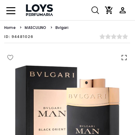
Home
MASCULINO
Bvlgari
ID: 94481026