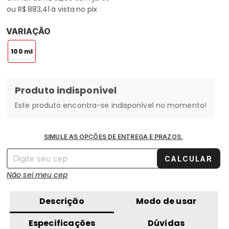
ou R$ 883,41 à vista no pix
VARIAÇÃO
VARIAÇÃO
100 ml
Produto indisponível
Este produto encontra-se indisponível no momento!
SIMULE AS OPÇÕES DE ENTREGA E PRAZOS.
CALCULAR
Não sei meu cep
Descrição
Modo de usar
Especificações
Dúvidas